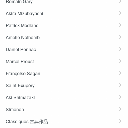
Romain Gary
Akira Mizubayashi
Patrick Modiano
Amélie Nothomb
Daniel Pennac
Marcel Proust
Françoise Sagan
Saint-Exupéry
Aki Shimazaki
Simenon
Classiques 古典作品