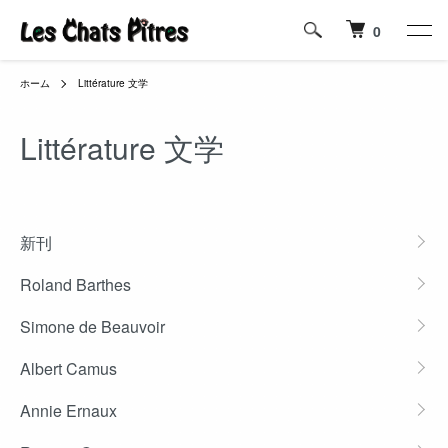
0
ホーム
Littérature 文学
Littérature 文学
カテゴリー一覧
新刊
Roland Barthes
Simone de Beauvoir
Albert Camus
Annie Ernaux