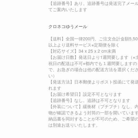
【追跡番号】あり。追跡番号は発送完了メー
てご案内いたします
クロネコゆうメール
【送料】全国一律200円、ご注文合計金額5,50
以上より送料サービス※定期便を除く
【対応サイズ】34 x 25 x 2 cm未満
【お届け日数】発送日より1週間要します（※
祝日の配送は不可※都内でも１週間要しますの
で、お急ぎの場合は他の配送方法を選択くだ
い）
【発送方法】日本郵便よりポスト投函にて発
れます
【お届け希望日】設定不可となります
【追跡番号】なし。追跡は不可となります
【外装について】緩衝材（プチプチ）なし、
物が確認できるよう封筒の一部を開いていま
納品書を同封することが不可のため、ご希望
は別途お送りいたします。