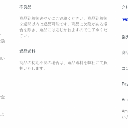
不良品
ク
商品到着後速やかにご連絡ください。商品到着後
２週間以内は返品可能です。商品に欠陥がある場
合を除き、返品には応じかねますのでご了承くだ
す
さい。
楽
投函
返品送料
商
内い
商品の初期不良の場合は、返品送料を弊社にて負
担いたします。
コ
Pa
計金
Am
く
A
れま
い