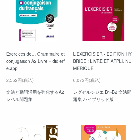
Exercices de… Grammaire et
L'EXERCISIER - EDITION HY
conjugaison A2 Livre + didierfl
BRIDE : LIVRE ET APPLI. NU
e.app
MERIQUE
2,552円(税込)
6,072円(税込)
文法と動詞活用を強化するA2
レグゼルシジエ B1-B2 文法問
レベル問題集
題集 ハイブリッド版