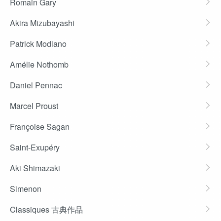
Romain Gary
Akira Mizubayashi
Patrick Modiano
Amélie Nothomb
Daniel Pennac
Marcel Proust
Françoise Sagan
Saint-Exupéry
Aki Shimazaki
Simenon
Classiques 古典作品