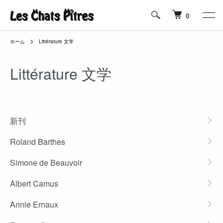
0
ホーム
Littérature 文学
Littérature 文学
カテゴリー一覧
新刊
Roland Barthes
Simone de Beauvoir
Albert Camus
Annie Ernaux