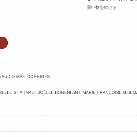
買い物を続ける
2+AUDIO MP3+CORRIGES
ZELLE-SHAHMAEI, JOËLLE BONENFANT, MARIE-FRANÇOISE GLIE