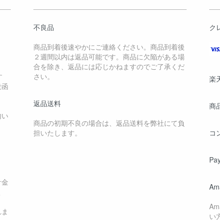
不良品
ク
商品到着後速やかにご連絡ください。商品到着後
２週間以内は返品可能です。商品に欠陥がある場
合を除き、返品には応じかねますのでご了承くだ
す
さい。
楽
投函
返品送料
商
内い
商品の初期不良の場合は、返品送料を弊社にて負
担いたします。
コ
Pa
計金
Am
く
A
れま
い