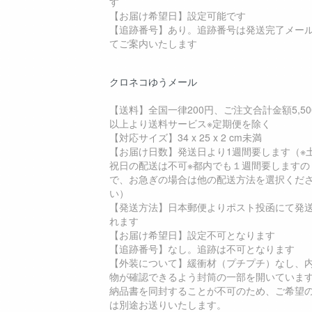
す
【お届け希望日】設定可能です
【追跡番号】あり。追跡番号は発送完了メー
てご案内いたします
クロネコゆうメール
【送料】全国一律200円、ご注文合計金額5,50
以上より送料サービス※定期便を除く
【対応サイズ】34 x 25 x 2 cm未満
【お届け日数】発送日より1週間要します（※
祝日の配送は不可※都内でも１週間要しますの
で、お急ぎの場合は他の配送方法を選択くだ
い）
【発送方法】日本郵便よりポスト投函にて発
れます
【お届け希望日】設定不可となります
【追跡番号】なし。追跡は不可となります
【外装について】緩衝材（プチプチ）なし、
物が確認できるよう封筒の一部を開いていま
納品書を同封することが不可のため、ご希望
は別途お送りいたします。