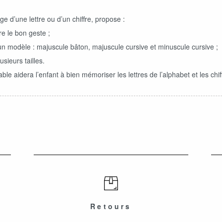
 d’une lettre ou d’un chiffre, propose :
e le bon geste ;
 un modèle : majuscule bâton, majuscule cursive et minuscule cursive ;
usieurs tailles.
le aidera l’enfant à bien mémoriser les lettres de l’alphabet et les chif
Retours