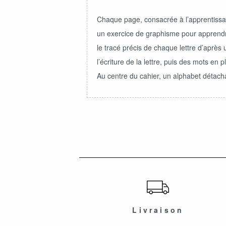
Chaque page, consacrée à l’apprentissage
un exercice de graphisme pour apprendr
le tracé précis de chaque lettre d’après
l’écriture de la lettre, puis des mots en pl
Au centre du cahier, un alphabet détachab
ショッピングガイド
Livraison