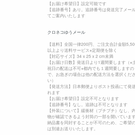
【お届け希望日】設定可能です
【追跡番号】あり。追跡番号は発送完了メー
てご案内いたします
クロネコゆうメール
【送料】全国一律200円、ご注文合計金額5,50
以上より送料サービス※定期便を除く
【対応サイズ】34 x 25 x 2 cm未満
【お届け日数】発送日より1週間要します（※
祝日の配送は不可※都内でも１週間要しますの
で、お急ぎの場合は他の配送方法を選択くだ
い）
【発送方法】日本郵便よりポスト投函にて発
れます
【お届け希望日】設定不可となります
【追跡番号】なし。追跡は不可となります
【外装について】緩衝材（プチプチ）なし、
物が確認できるよう封筒の一部を開いていま
納品書を同封することが不可のため、ご希望
は別途お送りいたします。