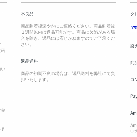
不良品
ク
商品到着後速やかにご連絡ください。商品到着後
２週間以内は返品可能です。商品に欠陥がある場
合を除き、返品には応じかねますのでご了承くだ
す
さい。
楽
投函
返品送料
商
内い
商品の初期不良の場合は、返品送料を弊社にて負
担いたします。
コ
Pa
計金
Am
く
A
れま
い