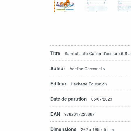
Titre
Sami et Julie Cahier d'écriture 6-8 
Auteur
Adeline Cecconello
Éditeur
Hachette Education
Date de parution
05/07/2023
EAN
9782017223887
Dimensions
262 x 195 x 5 mm