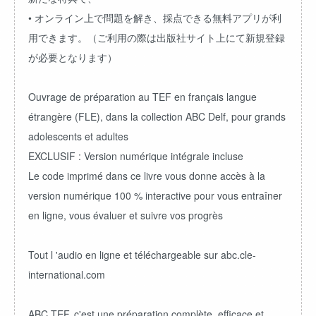
• オンライン上で問題を解き、採点できる無料アプリが利
用できます。（ご利用の際は出版社サイト上にて新規登録
が必要となります）
Ouvrage de préparation au TEF en français langue
étrangère (FLE), dans la collection ABC Delf, pour grands
adolescents et adultes
EXCLUSIF : Version numérique intégrale incluse
Le code imprimé dans ce livre vous donne accès à la
version numérique 100 % interactive pour vous entraîner
en ligne, vous évaluer et suivre vos progrès
Tout l 'audio en ligne et téléchargeable sur abc.cle-
international.com
ABC TEF, c'est une préparation complète, efficace et