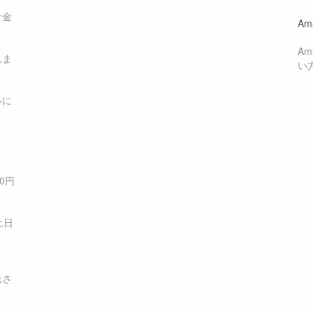
計金
Am
く
A
れま
い
ルに
0円
土日
さ
送さ