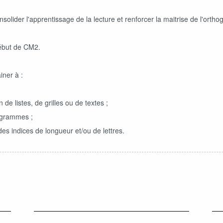
solider l'apprentissage de la lecture et renforcer la maitrise de l'orthogr
début de CM2.
iner à :
de listes, de grilles ou de textes ;
nagrammes ;
des indices de longueur et/ou de lettres.