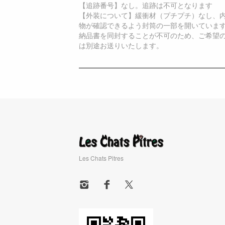
【追跡番号】なし。追跡は不可となります
【外装について】緩衝材（プチプチ）なし、
物が確認できるよう封筒の一部を開いていま
納品書を同封することが不可のため、ご希望
は別途お送りいたします。
Les Chats Pitres