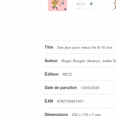
Titre
Des jeux pour mieux lire 8-10 ans
Auteur
Roger Rougier (Auteur), Joëlle Dr
Éditeur
RETZ
Date de parution
13/03/2025
EAN
9782725647401
Dimensions
232 x 170 x 7 mm