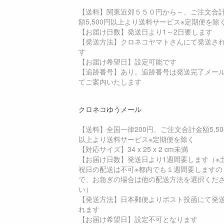
【送料】関東近郊５５０円から～、ご注文合
額5,500円以上より送料サービス※定期便を除
【お届け日数】発送日より1～2日要します
【発送方法】クロネコヤマトさんにて発送さ
す
【お届け希望日】設定可能です
【追跡番号】あり。追跡番号は発送完了メー
てご案内いたします
クロネコゆうメール
【送料】全国一律200円、ご注文合計金額5,50
以上より送料サービス※定期便を除く
【対応サイズ】34 x 25 x 2 cm未満
【お届け日数】発送日より1週間要します（※
祝日の配送は不可※都内でも１週間要しますの
で、お急ぎの場合は他の配送方法を選択くだ
い）
【発送方法】日本郵便よりポスト投函にて発
れます
【お届け希望日】設定不可となります