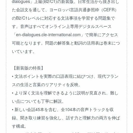
dialogues」上級(B2/C1)の新装版。日常生活から抜き出し
た会話文を通して、ヨーロッパ言語共通参照枠（CEFR）
のB2/C1レベルに対応する文法事項を学習する問題集で
す。音声はすべてオンライン上専用デジタルスペース
「
en-dialogues.cle-international.com
」で簡単にアクセス
可能となります。問題の解答集と動詞の活用表は巻末につ
いています。
【新装版の特長】
• 文法ポイントを実際の口語表現に結びつけ、現代フラン
スの生活と言葉のリアリティを反映。
• より深く文法を理解できるように説明が見直され、難し
い点についても丁寧に解説。
• 新しい会話45本を含む、全104本の音声トラックを収
録。聞き取り練習を強化し、話す力と理解力の両方を伸ば
す構成。