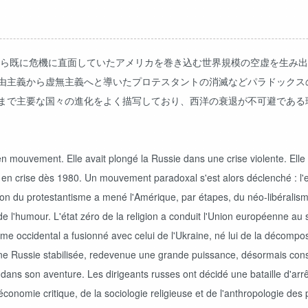
代から既に危機に直面していたアメリカを巻き込む世界規模の空虚を生み
由主義から虚無主義へと導いたプロテスタントの消滅などパラドックス
まで主要な国々の進化をよく描写しており、西洋の衰退が不可避である
en mouvement. Elle avait plongé la Russie dans une crise violente. Elle 
 en crise dès 1980. Un mouvement paradoxal s'est alors déclenché : l
tion du protestantisme a mené l'Amérique, par étapes, du néo-libéralism
 de l'humour. L'état zéro de la religion a conduit l'Union européenne au
isme occidental a fusionné avec celui de l'Ukraine, né lui de la décompo
ne Russie stabilisée, redevenue une grande puissance, désormais cons
ans son aventure. Les dirigeants russes ont décidé une bataille d'arrêt 
l'économie critique, de la sociologie religieuse et de l'anthropologie 