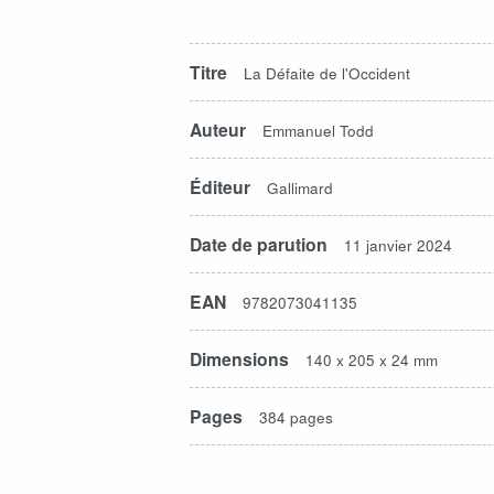
Titre
La Défaite de l'Occident
Auteur
Emmanuel Todd
Éditeur
Gallimard
Date de parution
11 janvier 2024
EAN
9782073041135
Dimensions
140 x 205 x 24 mm
Pages
384 pages