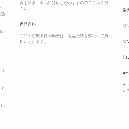
合を除き、返品には応じかねますのでご了承くだ
す
さい。
楽
投函
返品送料
商
内い
商品の初期不良の場合は、返品送料を弊社にて負
担いたします。
コ
Pa
計金
Am
く
A
れま
い
ルに