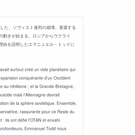
出した、ソヴィエト連邦の崩壊。衰退する
の動きが始まる。ロシアからウクライ
理由を説明したエマニュエル・トッドに
avait surtout créé un vide planétaire qui
'expansion conquérante d'un Occident
e au nihilisme ; et la Grande-Bretagne,
 suicide mais l'Allemagne devrait
sition de la sphère soviétique. Ensemble,
ervatrice, rassurante pour ce Reste du
: ils ont défié l'OTAN et envahi
des profondeurs, Emmanuel Todd nous