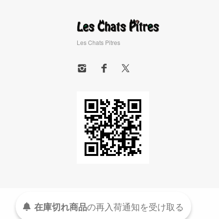
Les Chats Pitres
在庫切れ商品
の
再入荷
通知を
受け取る