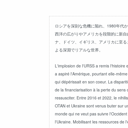
ロシアを深刻な危機に陥れ、1980年
西洋の広がりやアメリカを段階的に新自
ナ、ドイツ、イギリス、アメリカに至る
よる深淵でリアルな世界。
L'implosion de l'URSS a remis l'histoire 
a aspiré l'Amérique, pourtant elle-même
qui dépérissait en son coeur. La dispari
de la financiarisation à la perte du sens
ressusciter. Entre 2016 et 2022, le nihil
OTAN et Ukraine sont venus buter sur u
monde qui ne veut pas suivre l'Occident d
l'Ukraine. Mobilisant les ressources de 