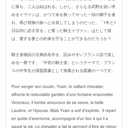
に落ち、二人は結ばれる。しかし、さらなる武勲を追い求
めるイヴァンは、かつて命を救ってやった一頭の獅子を連
れ、再び冒険の旅へと出発してしまうのだった。「1年と1
日以内に必ず戻る」と誓った騎士イヴァン。はたして彼
は、愛する妻との約束を守ることができるのだろうか？
騎士道物語の古典的名作を、読みやすいフランス語で楽し
める一冊です。「中世の騎士道」というテーマで、フラン
スの中学生が課題図書として推薦される図書の一つです。
Pour venger son cousin, Yvain, le vaillant chevalier,
affronte le redoutable gardien d'une fontaine ensorcelée.
Victorieux, il tombe amoureux de sa veuve, la belle
Laudine, et l'épouse. Mais Yvain a soif d'exploits : il repart
en quête d'aventures, accompagné d'un lion à qui il a
sauvé la vie. Le chevalier a fait le serment d'être de retour