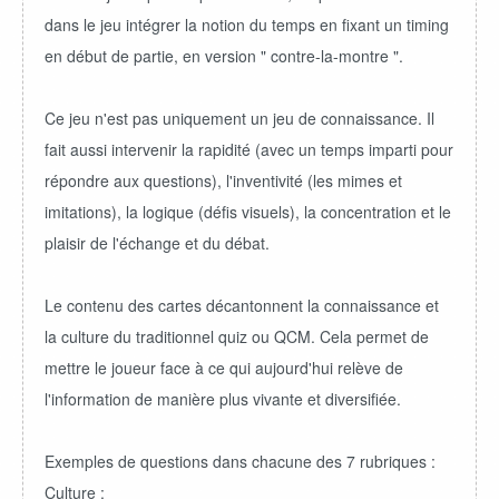
dans le jeu intégrer la notion du temps en fixant un timing
en début de partie, en version " contre-la-montre ".
Ce jeu n'est pas uniquement un jeu de connaissance. Il
fait aussi intervenir la rapidité (avec un temps imparti pour
répondre aux questions), l'inventivité (les mimes et
imitations), la logique (défis visuels), la concentration et le
plaisir de l'échange et du débat.
Le contenu des cartes décantonnent la connaissance et
la culture du traditionnel quiz ou QCM. Cela permet de
mettre le joueur face à ce qui aujourd'hui relève de
l'information de manière plus vivante et diversifiée.
Exemples de questions dans chacune des 7 rubriques :
Culture :