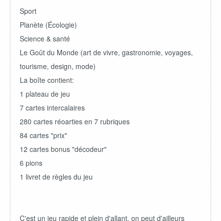
Sport
Planète (Écologie)
Science & santé
Le Goût du Monde (art de vivre, gastronomie, voyages,
tourisme, design, mode)
La boîte contient:
1 plateau de jeu
7 cartes intercalaires
280 cartes réoarties en 7 rubriques
84 cartes "prix"
12 cartes bonus "décodeur"
6 pions
1 livret de règles du jeu
C'est un jeu rapide et plein d'allant, on peut d'ailleurs