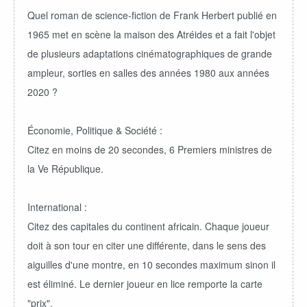
Quel roman de science-fiction de Frank Herbert publié en
1965 met en scène la maison des Atréides et a fait l'objet
de plusieurs adaptations cinématographiques de grande
ampleur, sorties en salles des années 1980 aux années
2020 ?
Économie, Politique & Société :
Citez en moins de 20 secondes, 6 Premiers ministres de
la Ve République.
International :
Citez des capitales du continent africain. Chaque joueur
doit à son tour en citer une différente, dans le sens des
aiguilles d'une montre, en 10 secondes maximum sinon il
est éliminé. Le dernier joueur en lice remporte la carte
"prix".