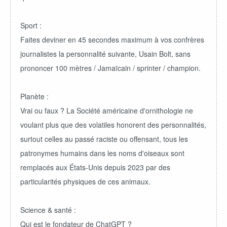
Sport :
Faites deviner en 45 secondes maximum à vos confrères
journalistes la personnalité suivante, Usain Bolt, sans
prononcer 100 mètres / Jamaïcain / sprinter / champion.
Planète :
Vrai ou faux ? La Société américaine d'ornithologie ne
voulant plus que des volatiles honorent des personnalités,
surtout celles au passé raciste ou offensant, tous les
patronymes humains dans les noms d'oiseaux sont
remplacés aux États-Unis depuis 2023 par des
particularités physiques de ces animaux.
Science & santé :
Qui est le fondateur de ChatGPT ?