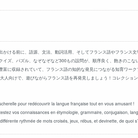
出かける前に、語源、文法、動詞活用、そしてフランス語やフランス文
クイズ、パズル、なぞなぞなど300もの設問が、順序良く、飽きのこな
豊富に収録されていて、フランス語の知的な発見につながる知育ワーク
のドリルの大人向けで、遊びながらフランス語を再発見しましょう！コレクシ
herelle pour redécouvrir la langue française tout en vous amusant !
 testez vos connaissances en étymologie, grammaire, conjugaison, langu
férente rythmée de mots croisés, jeux, rébus, et devinette, de quoi s’a