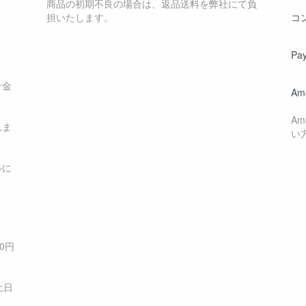
商品の初期不良の場合は、返品送料を弊社にて負
担いたします。
コ
Pa
計金
Am
く
A
れま
い
ルに
0円
土日