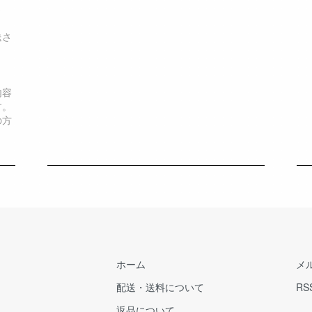
さ
送さ
内容
す。
の方
ホーム
メ
配送・送料について
RS
返品について