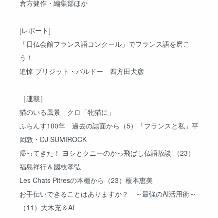
倉方健作・編集部ほか
[レポート]
「日仏会館フランス語コンクール」でフランス語を磨こ
う！
追悼 ブリジット・バルドー 四方田犬彦
［連載］
猫のいる風景 クロ「牝猫に」
ふらんす100年 過去の誌面から（5）「フランスと私」平
岡敦・DJ SUMIROCK
帰ってきた！ ヨシとクニーのかっ飛ばし仏語放談 （23）
福島祥行＆國枝孝弘
Les Chats Pitresの本棚から（23）榎本恵美
お手伝いできることはありますか？ ～最強のAI活用術～
（11）大木充＆AI