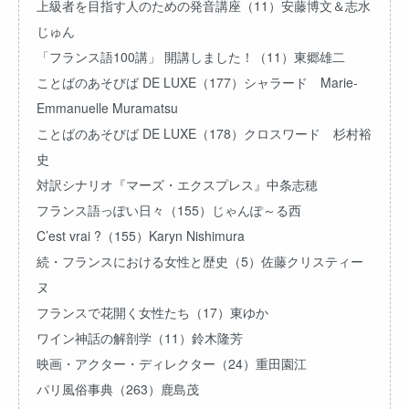
上級者を目指す人のための発音講座（11）安藤博文＆志水
じゅん
「フランス語100講」 開講しました！（11）東郷雄二
ことばのあそびば DE LUXE（177）シャラード Marie-
Emmanuelle Muramatsu
ことばのあそびば DE LUXE（178）クロスワード 杉村裕
史
対訳シナリオ『マーズ・エクスプレス』中条志穂
フランス語っぽい日々（155）じゃんぽ～る西
C’est vrai ?（155）Karyn Nishimura
続・フランスにおける女性と歴史（5）佐藤クリスティー
ヌ
フランスで花開く女性たち（17）東ゆか
ワイン神話の解剖学（11）鈴木隆芳
映画・アクター・ディレクター（24）重田園江
パリ風俗事典（263）鹿島茂