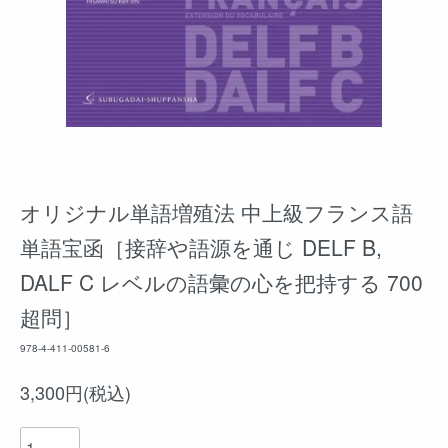
オリジナル単語増殖法 中上級フランス語
単語宝函［接辞や語源を通じ DELF B,
DALF C レベルの語彙の心を把持する 700
超問］
978-4-411-00581-6
3,300円(税込)