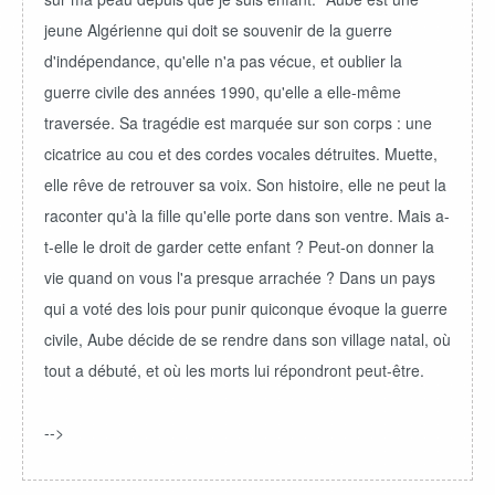
jeune Algérienne qui doit se souvenir de la guerre
d'indépendance, qu'elle n'a pas vécue, et oublier la
guerre civile des années 1990, qu'elle a elle-même
traversée. Sa tragédie est marquée sur son corps : une
cicatrice au cou et des cordes vocales détruites. Muette,
elle rêve de retrouver sa voix. Son histoire, elle ne peut la
raconter qu'à la fille qu'elle porte dans son ventre. Mais a-
t-elle le droit de garder cette enfant ? Peut-on donner la
vie quand on vous l'a presque arrachée ? Dans un pays
qui a voté des lois pour punir quiconque évoque la guerre
civile, Aube décide de se rendre dans son village natal, où
tout a débuté, et où les morts lui répondront peut-être.
-->