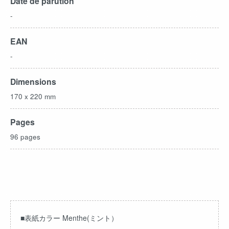
Date de parution
-
EAN
-
Dimensions
170 x 220 mm
Pages
96 pages
■表紙カラー Menthe(ミント）