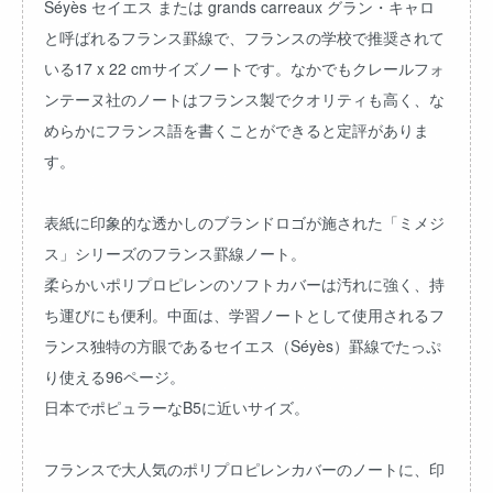
Séyès セイエス または grands carreaux グラン・キャロ
と呼ばれるフランス罫線で、フランスの学校で推奨されて
いる17 x 22 cmサイズノートです。なかでもクレールフォ
ンテーヌ社のノートはフランス製でクオリティも高く、な
めらかにフランス語を書くことができると定評がありま
す。
表紙に印象的な透かしのブランドロゴが施された「ミメジ
ス」シリーズのフランス罫線ノート。
柔らかいポリプロピレンのソフトカバーは汚れに強く、持
ち運びにも便利。中面は、学習ノートとして使用されるフ
ランス独特の方眼であるセイエス（Séyès）罫線でたっぷ
り使える96ページ。
日本でポピュラーなB5に近いサイズ。
フランスで大人気のポリプロピレンカバーのノートに、印