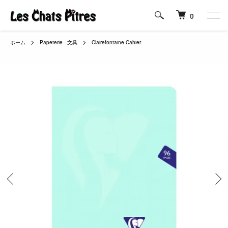
0
ホーム
Papeterie - 文具
Clairefontaine Cahier