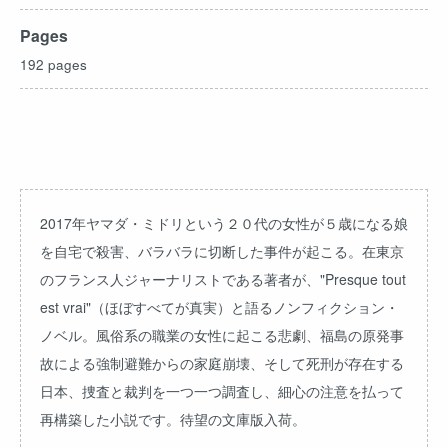
Pages
192 pages
2017年ヤマダ・ミドリという２０代の女性が５歳になる娘
を自宅で殺害、バラバラに切断した事件が起こる。在東京
のフランス人ジャーナリストである著者が、"Presque tout
est vrai"（ほぼすべてが真実）と語るノンフィクション・
ノベル。風俗系の職業の女性に起こる悲劇、福島の原発事
故による強制避難からの家庭崩壊、そして死刑が存在する
日本、捜査と裁判を一つ一つ調査し、細心の注意を払って
再構築した小説です。待望の文庫版入荷。